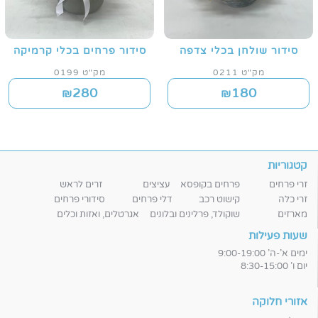
סידור שולחן בכלי צדפה
סידור פרחים בכלי קרמיקה
מק"ט 0211
מק"ט 0199
280
180
₪
₪
קטגוריות
זרי פרחים
פרחים בקופסא
עציצים
זרים לראש
זרי כלה
קישוט רכב
דלי פרחים
סידורי פרחים
מארזים
שוקולד, פרלינים ובלונים
אגרטלים, ואזות וכלים
שעות פעילות
ימים א'-ה' 9:00-19:00
יום ו' 8:30-15:00
אזורי חלוקה