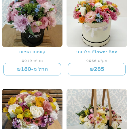
Flower Box מלכותי
קופסת הפיות
מק"ט 0066
מק"ט 0019
180
285
₪
החל מ-₪