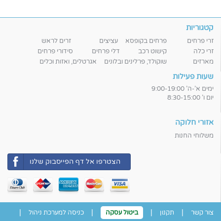
קטגוריות
זרי פרחים
פרחים בקופסא
עציצים
זרים לראש
זרי כלה
קישוט רכב
דלי פרחים
סידורי פרחים
מארזים
שוקולד, פרלינים ובלונים
אגרטלים, ואזות וכלים
שעות פעילות
ימים א'-ה' 9:00-19:00
יום ו' 8:30-15:00
אזורי חלוקה
משלוחי החנות
הצטרפו אל דף הפייסבוק שלנו
|
|
|
|
צור קשר
תקנון
ביטול עסקה
כניסה למערכת ניהול