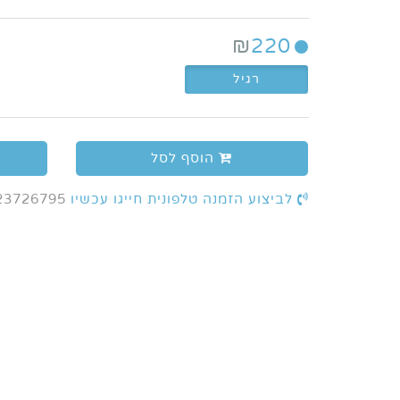
₪
220
רגיל
הוסף לסל
לביצוע הזמנה טלפונית חייגו עכשיו
23726795