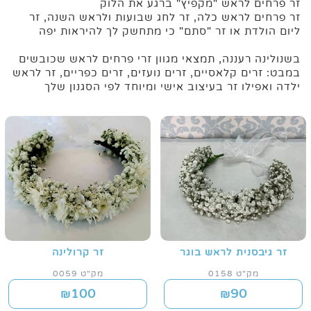
זר פרחים לראש "מקפיץ" ברגע את הלוק
זר פרחים לראש כלה, זר לחג שבועות ולראש השנה, זר
ליום הולדת או זר "סתם" כי מתחשק לך להיראות יפה
בשנולינה רעננה, תמצאי מגוון זרי פרחים לראש שכובשים
במבט: זרים קלאסיים, זרים נועזים, זרים כפריים, זר לראש
ילדה ואפילו זר בעיצוב אישי ומיוחד לפי הסגנון שלך
זר גיבסנית לראש בוגר
זר קרולינה
מק"ט 0158
מק"ט 0059
100
90
₪
₪