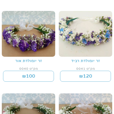
זר יומולדת רביד
זר יומולדת אור
מק"ט 0041
מק"ט 0040
100
120
₪
₪