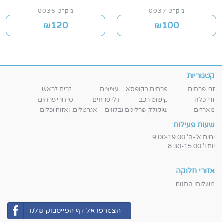
מק"ט 0037
מק"ט 0036
120
100
₪
₪
קטגוריות
זרי פרחים
פרחים בקופסא
עציצים
זרים לראש
זרי כלה
קישוט רכב
דלי פרחים
סידורי פרחים
מארזים
שוקולד, פרלינים ובלונים
אגרטלים, ואזות וכלים
שעות פעילות
ימים א'-ה' 9:00-19:00
יום ו' 8:30-15:00
אזורי חלוקה
משלוחי החנות
הצטרפו אל דף הפייסבוק שלנו