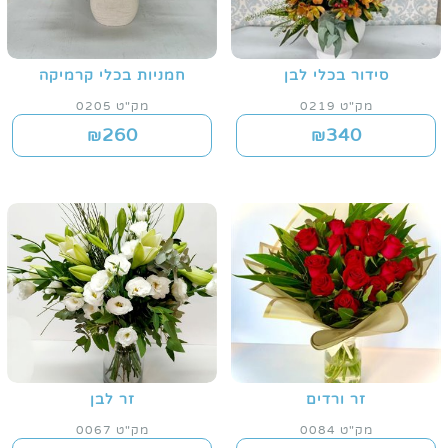
סידור בכלי לבן
חמניות בכלי קרמיקה
מק"ט 0219
מק"ט 0205
260
340
₪
₪
זר ורדים
זר לבן
מק"ט 0084
מק"ט 0067