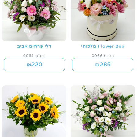
Flower Box מלכותי
דלי פרחים אביב
מק"ט 0066
מק"ט 0061
220
285
₪
₪