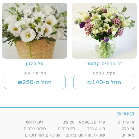
זר פרחים קלאסי
סל בלבן
מק"ט 0008
מק"ט 0007
250
140
החל מ-₪
החל מ-₪
קטגוריות
זרי פרחים
פרחים בקופסא
עציצים
זרים לראש
זרי כלה
קישוט רכב
דלי פרחים
סידורי פרחים
מארזים
שוקולד, פרלינים ובלונים
אגרטלים, ואזות וכלים