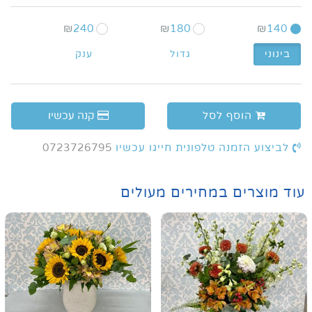
₪
240
₪
180
₪
140
בינוני
גדול
ענק
הוסף לסל
קנה עכשיו
לביצוע הזמנה טלפונית חייגו עכשיו
0723726795
עוד מוצרים במחירים מעולים