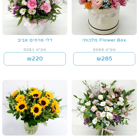
Flower Box מלכותי
דלי פרחים אביב
מק"ט 0066
מק"ט 0061
220
285
₪
₪